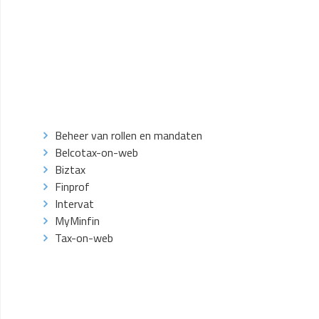
Beheer van rollen en mandaten
Belcotax-on-web
Biztax
Finprof
Intervat
MyMinfin
Tax-on-web