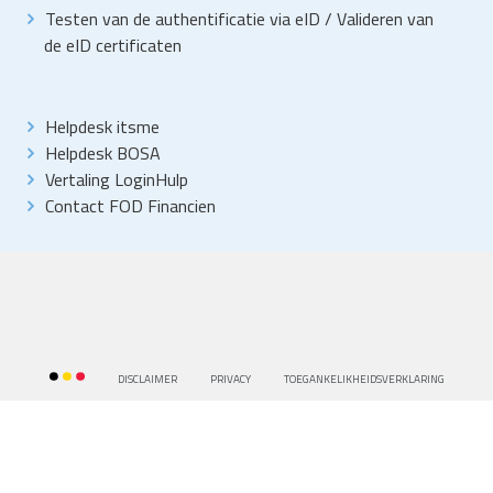
Testen van de authentificatie via eID
/
Valideren van
de eID certificaten
Helpdesk itsme
Helpdesk BOSA
Vertaling LoginHulp
Contact FOD Financien
DISCLAIMER
PRIVACY
TOEGANKELIKHEIDSVERKLARING