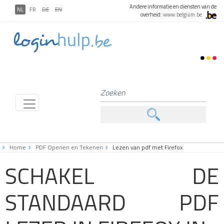
Andere informatie en diensten van de
NL
FR
DE
EN
overheid:
www.belgium.be
Home
PDF Openen en Tekenen
Lezen van pdf met Firefox
SCHAKEL DE
STANDAARD PDF