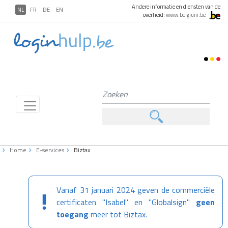
Andere informatie en diensten van de
NL
FR
DE
EN
overheid:
www.belgium.be
Home
E-services
Biztax
Vanaf 31 januari 2024 geven de commerciële
certificaten "Isabel" en "Globalsign"
geen
toegang
meer tot Biztax.