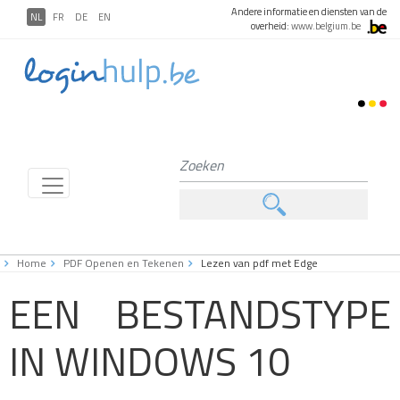
Andere informatie en diensten van de
NL
FR
DE
EN
overheid:
www.belgium.be
Home
PDF Openen en Tekenen
Lezen van pdf met Edge
EEN BESTANDSTYPE
IN WINDOWS
10