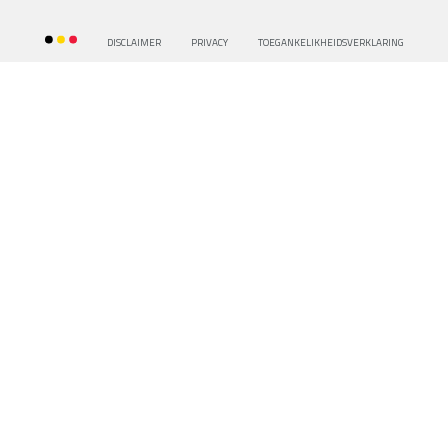
DISCLAIMER
PRIVACY
TOEGANKELIKHEIDSVERKLARING