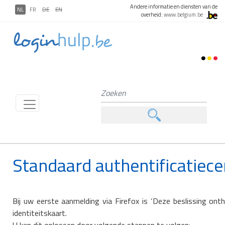
Andere informatie en diensten van de
NL
FR
DE
EN
overheid:
www.belgium.be
Standaard authentificatiecer
Bij uw eerste aanmelding via Firefox is ‘Deze beslissing on
identiteitskaart.