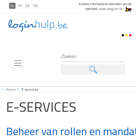
Andere informatie en diensten van de
NL
FR
DE
EN
overheid:
www.belgium.be
Home
E-services
E-SERVICES
Beheer van rollen en manda