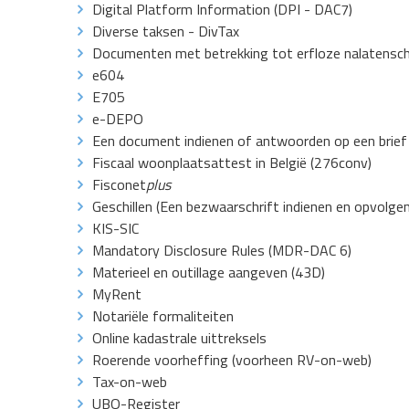
Digital Platform Information (DPI - DAC7)
Diverse taksen - DivTax
Documenten met betrekking tot erfloze nalatensc
e604
E705
e-DEPO
Een document indienen of antwoorden op een brief
Fiscaal woonplaatsattest in België (276conv)
Fisconet
plus
Geschillen (Een bezwaarschrift indienen en opvolgen 
KIS-SIC
Mandatory Disclosure Rules (MDR-DAC 6)
Materieel en outillage aangeven (43D)
MyRent
Notariële formaliteiten
Online kadastrale uittreksels
Roerende voorheffing (voorheen RV-on-web)
Tax-on-web
UBO-Register