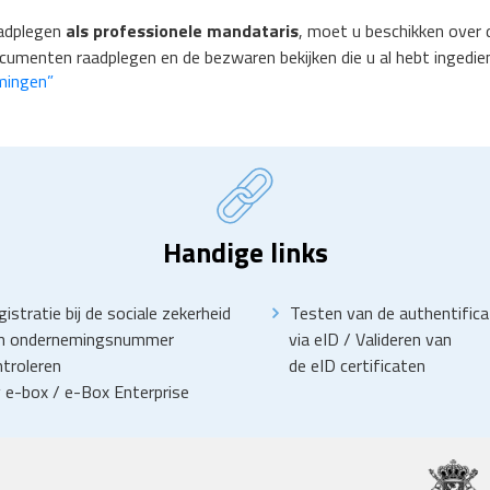
aadplegen
als professionele mandataris
, moet u beschikken over de
cumenten raadplegen en de bezwaren bekijken die u al hebt ingedie
emingen”
Handige links
istratie bij de sociale zekerheid
Testen van de authentifica
n ondernemingsnummer
via eID
/
Valideren van
troleren
de eID certificaten
 e-box
/
e-Box Enterprise