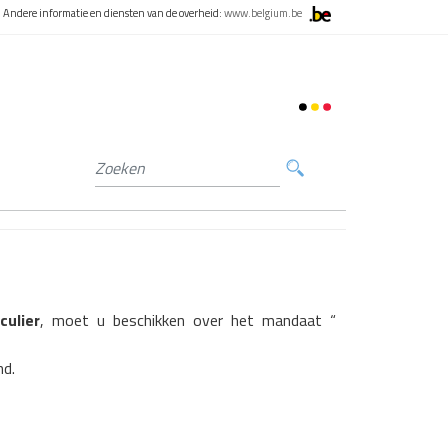
Andere informatie en diensten van de overheid:
www.belgium.be
culier
, moet u beschikken over het mandaat “
nd.