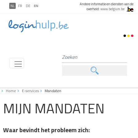
Andere informatie en diensten van de
NL
FR
DE
EN
overheid:
www.belgium.be
Home
E-services
Mandaten
MIJN MANDATEN
Waar bevindt het probleem zich: