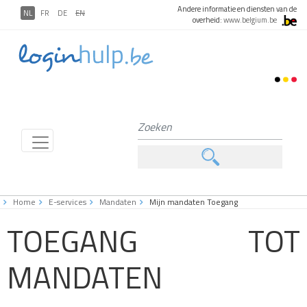
Andere informatie en diensten van de
NL
FR
DE
EN
overheid:
www.belgium.be
Home
E-services
Mandaten
Mijn mandaten Toegang
TOEGANG TOT
MANDATEN