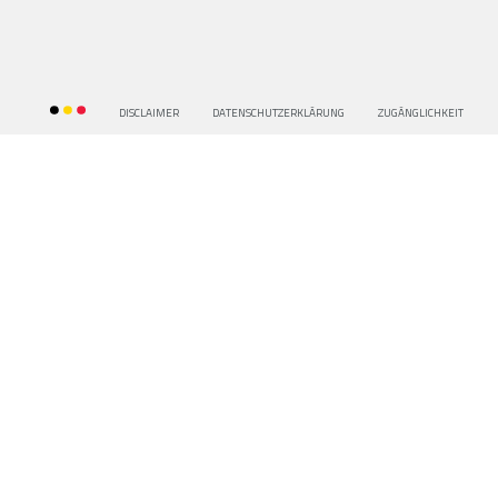
DISCLAIMER
DATENSCHUTZERKLÂRUNG
ZUGÂNGLICHKEIT