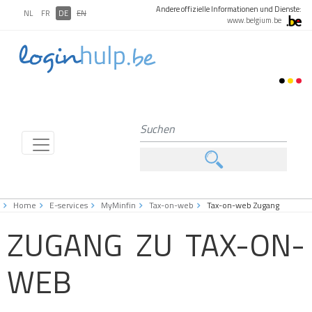
Andere offizielle Informationen und Dienste:
NL
FR
DE
EN
www.belgium.be
Home
E-services
MyMinfin
Tax-on-web
Tax-on-web Zugang
ZUGANG ZU TAX-ON-
WEB