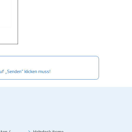
auf „Senden“ klicken muss!
esten
/
Helpdesk itsme