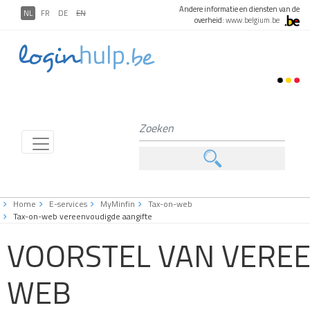
Andere informatie en diensten van de
NL
FR
DE
EN
overheid:
www.belgium.be
Home
E-services
MyMinfin
Tax-on-web
Tax-on-web vereenvoudigde aangifte
VOORSTEL VAN VEREE
WEB