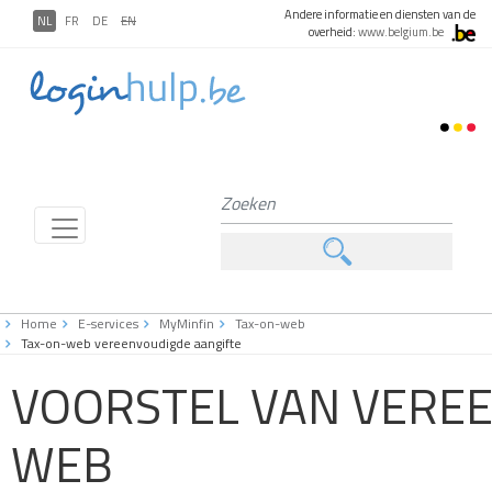
Andere informatie en diensten van de
NL
FR
DE
EN
overheid:
www.belgium.be
Home
E-services
MyMinfin
Tax-on-web
Tax-on-web vereenvoudigde aangifte
VOORSTEL VAN VEREE
WEB