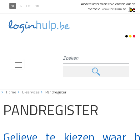
Andere informatie en diensten van de
NL
FR
DE
EN
overheid:
www.belgium.be
Home
E-services
Pandregister
PANDREGISTER
Gelieve te kiezen waar h