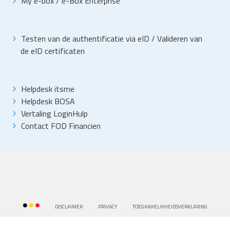
My e-box
/
e-Box Enterprise
Testen van de authentificatie via eID
/
Valideren van
de eID certificaten
Helpdesk itsme
Helpdesk BOSA
Vertaling LoginHulp
Contact FOD Financien
DISCLAIMER
PRIVACY
TOEGANKELIKHEIDSVERKLARING