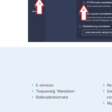
E-services
Reg
Toepassing
‘
Mandaten
‘
Ee
Rollenadministratie
con
My