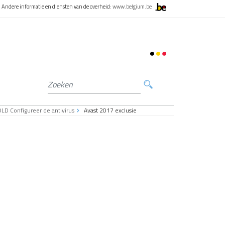
Andere informatie en diensten van de overheid:
www.belgium.be
LD Configureer de antivirus
Avast 2017 exclusie