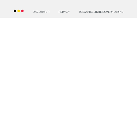
DISCLAIMER
PRIVACY
TOEGANKELIKHEIDSVERKLARING