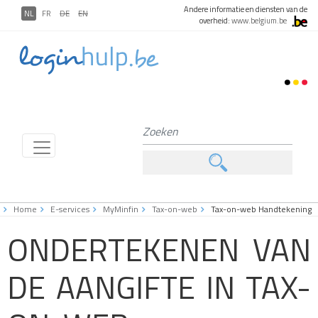
Andere informatie en diensten van de
NL
FR
DE
EN
overheid:
www.belgium.be
Home
E-services
MyMinfin
Tax-on-web
Tax-on-web Handtekening
ONDERTEKENEN VAN
DE AANGIFTE IN TAX-